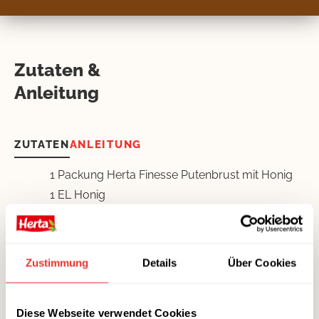
Zutaten &
Anleitung
ZUTATEN
ANLEITUNG
1 Packung Herta Finesse Putenbrust mit Honig
1 EL Honig
1 Packung hauchfein geschnittener Käse nach
Wahl
Zustimmung
Details
Über Cookies
GETREIDE &
HÜLSENFRÜCHTE
OBST & GEMÜSE
Diese Webseite verwendet Cookies