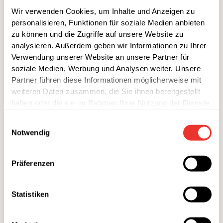
3 Zucchini
Wir verwenden Cookies, um Inhalte und Anzeigen zu
1 Knoblauchzehe
personalisieren, Funktionen für soziale Medien anbieten
10 Perlzwiebeln
zu können und die Zugriffe auf unsere Website zu
analysieren. Außerdem geben wir Informationen zu Ihrer
1 Rispe Kirschtomaten
Verwendung unserer Website an unsere Partner für
ÖL & ESSIG
soziale Medien, Werbung und Analysen weiter. Unsere
Partner führen diese Informationen möglicherweise mit
Olivenöl
weiteren Daten zusammen, die Sie ihnen bereitgestellt
2 EL Weißweinessig
haben oder die sie im Rahmen Ihrer Nutzung der Dienste
gesammelt haben.
GEWÜRZE
Einwilligungsauswahl
Notwendig
1 Zweig Rosmarin
1 Zweig Thymian
Präferenzen
Salz
Pfeffer
Statistiken