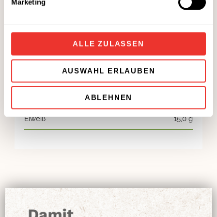
Marketing
Nährwerte
ALLE ZULASSEN
Energie
773 kj / 184 kcal
AUSWAHL ERLAUBEN
Fett
8,6 g
Kohlenhydrate
11,0 g
ABLEHNEN
Eiweiß
15,0 g