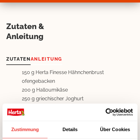
Zutaten &
Anleitung
ZUTATEN
ANLEITUNG
150 g Herta Finesse Hähnchenbrust
ofengebacken
200 g Halloumikäse
250 g griechischer Joghurt
GETREIDE &
HÜLSENFRÜCHTE
Zustimmung
Details
Über Cookies
1 gr. Fladenbrot (geviertelt)