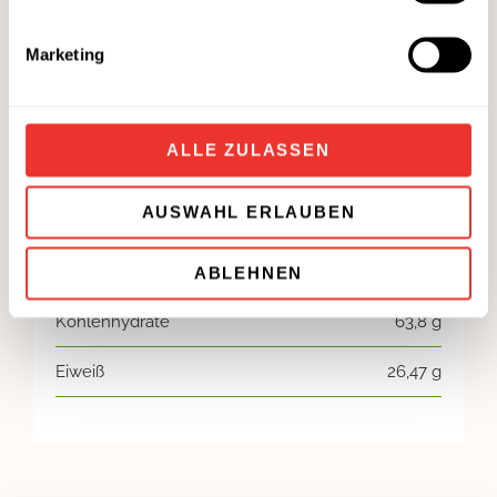
Marketing
ALLE ZULASSEN
Nährwerte
AUSWAHL ERLAUBEN
Energie
617,3 kcal
Fett
25,1 g
ABLEHNEN
Kohlenhydrate
63,8 g
Eiweiß
26,47 g