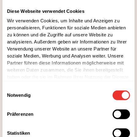
OBST & GEMÜSE
Diese Webseite verwendet Cookies
2 Gurken
Wir verwenden Cookies, um Inhalte und Anzeigen zu
3 Tomaten
personalisieren, Funktionen für soziale Medien anbieten
1/2 rote Zwiebel
zu können und die Zugriffe auf unsere Website zu
Handvoll Oliven
analysieren. Außerdem geben wir Informationen zu Ihrer
2 Knoblauchzehen
Verwendung unserer Website an unsere Partner für
soziale Medien, Werbung und Analysen weiter. Unsere
ÖL & ESSIG
Partner führen diese Informationen möglicherweise mit
weiteren Daten zusammen, die Sie ihnen bereitgestellt
1 Esslöffel Olivenöl
haben oder die sie im Rahmen Ihrer Nutzung der Dienste
GEWÜRZE
gesammelt haben.
Einwilligungsauswahl
Handvoll frische Petersilie
Notwendig
Salz und Pfeffer nach Geschmack
Saft einer halben Zitrone
Präferenzen
Gyrosgewürz
1 Esslöffel Zitronensaft
Statistiken
Optional: frische Minze oder Dill, gehackt