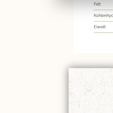
Fett
Kohlenhyd
Eiweiß