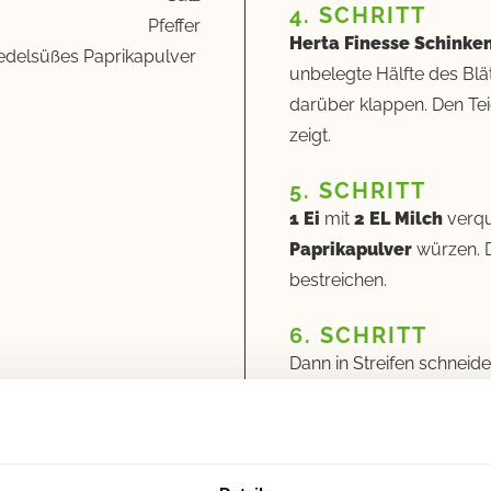
4. SCHRITT
Pfeffer
Herta Finesse Schinke
edelsüßes Paprikapulver
unbelegte Hälfte des Blät
darüber klappen. Den Te
zeigt.
5. SCHRITT
1 Ei
mit
2 EL Milch
verqu
Paprikapulver
würzen. D
bestreichen.
6. SCHRITT
Dann in Streifen schneid
Backblech legen. Im Bac
GUTEN APPETIT