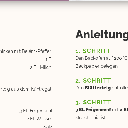
Anleitun
1. SCHRITT
chinken mit Belém-Pfeffer
Den Backofen auf 200 °C 
1 Ei
Backpapier belegen.
2 EL Milch
2. SCHRITT
Den
Blätterteig
entrolle
terteig aus dem Kühlregal
3. SCHRITT
3 EL Feigensenf
mit
2 E
3 EL Feigensenf
streichfähig ist.
2 EL Wasser
Salz