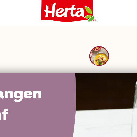
tangen
nf