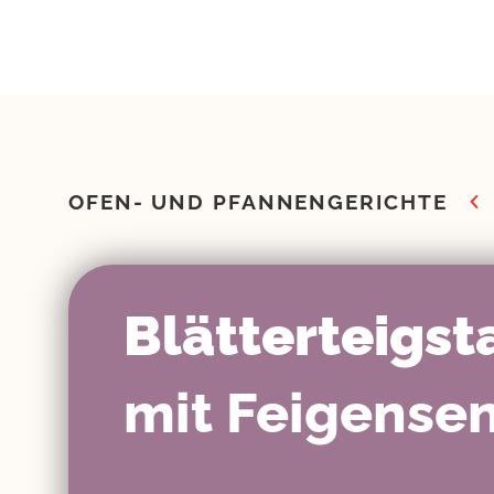
Zum
Inhalt
springen
OFEN- UND PFANNENGERICHTE
Blätterteigs
mit Feigense