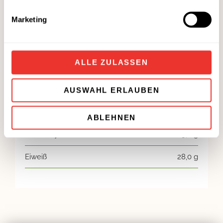
Marketing
ALLE ZULASSEN
Nährwerte
Energie
986 kj / 231 kcal
AUSWAHL ERLAUBEN
Fett
9,0 g
ABLEHNEN
Kohlenhydrate
9,0 g
Eiweiß
28,0 g