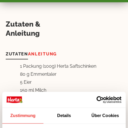
Zutaten &
Anleitung
ZUTATEN
ANLEITUNG
1 Packung (100g) Herta Saftschinken
80 g Emmentaler
5 Eier
150 ml Milch
250 g Magerquark
GETREIDE &
Zustimmung
Details
Über Cookies
HÜLSENFRÜCHTE
OBST & GEMÜSE