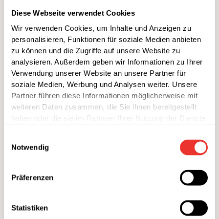
600 g festkochende Kartoffeln
Diese Webseite verwendet Cookies
250 g Zucchini
Wir verwenden Cookies, um Inhalte und Anzeigen zu
1 Schalotte
personalisieren, Funktionen für soziale Medien anbieten
zu können und die Zugriffe auf unsere Website zu
1 Knoblauchzehe
analysieren. Außerdem geben wir Informationen zu Ihrer
1 EL Zitronensaft
Verwendung unserer Website an unsere Partner für
soziale Medien, Werbung und Analysen weiter. Unsere
ÖL & ESSIG
Partner führen diese Informationen möglicherweise mit
3 EL Pflanzenöl
weiteren Daten zusammen, die Sie ihnen bereitgestellt
haben oder die sie im Rahmen Ihrer Nutzung der Dienste
GEWÜRZE
gesammelt haben.
Einwilligungsauswahl
Salz
Notwendig
Pfeffer
edelsüßes Paprikapulver
Präferenzen
1/2 Bund Petersilie
1/2 Bund Schnittlauch
Statistiken
3 EL Mineralwasser