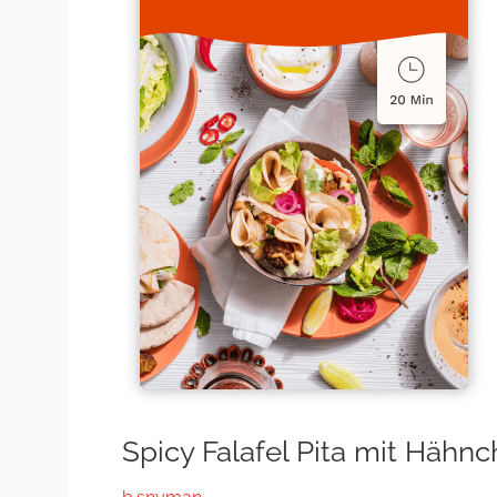
Hähnchen
ofengebacken
Spicy Falafel Pita mit Häh