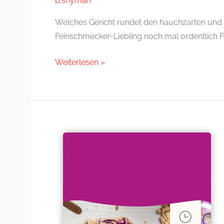
b.snyman
Welches Gericht rundet den hauchzarten und 
Feinschmecker-Liebling noch mal ordentlich Fe
Weiterlesen »
Thai-
Wraps
mit
Chicken
Sweet
Chili