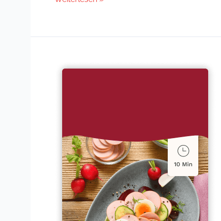
Sandwich
mit
Fleischwurst