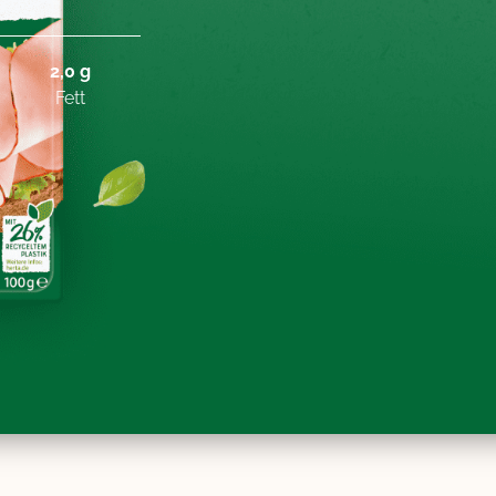
2,0 g
Fett