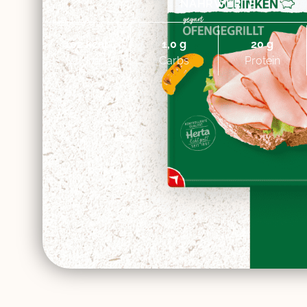
NÄHRWERTE
102 kcal
1,0 g
20 g
Kalorien
Carbs
Protein