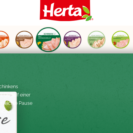
Schinkens
. Ob auf einer
h leichte Pause
eiben