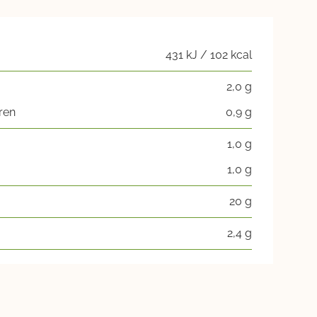
431 kJ / 102 kcal
2,0 g
ren
0,9 g
1,0 g
1,0 g
20 g
2,4 g