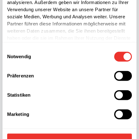
analysieren. Außerdem geben wir Informationen zu Ihrer
Verwendung unserer Website an unsere Partner für
soziale Medien, Werbung und Analysen weiter. Unsere
Partner führen diese Informationen möglicherweise mit
weiteren Daten zusammen, die Sie ihnen bereitgestellt
haben oder die sie im Rahmen Ihrer Nutzung der Dienste
gesammelt haben.
Einwilligungsauswahl
Notwendig
Präferenzen
Statistiken
Saftschinken
Marketing
←
Vorheriger Download
Nächster Download
→