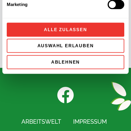
Marketing
Knacki Original
ALLE ZULASSEN
←
Vorheriger Download
Nächster Download
→
AUSWAHL ERLAUBEN
ABLEHNEN
F
a
ARBEITSWELT
IMPRESSUM
c