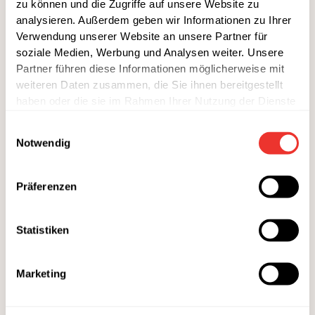
zu können und die Zugriffe auf unsere Website zu
analysieren. Außerdem geben wir Informationen zu Ihrer
ÖL & ESSIG
Verwendung unserer Website an unsere Partner für
100 ml Olivenöl
soziale Medien, Werbung und Analysen weiter. Unsere
Partner führen diese Informationen möglicherweise mit
GEWÜRZE
weiteren Daten zusammen, die Sie ihnen bereitgestellt
haben oder die sie im Rahmen Ihrer Nutzung der Dienste
etwas grobkörniges Salz und schwarzer Pfeffer
gesammelt haben.
2 TL Zucker
Einwilligungsauswahl
etwas Petersilie (klein geschnitten)
Notwendig
2 TL Senf (mittelscharf)
Präferenzen
Statistiken
Marketing
Nährwerte
Energie
314 kcal