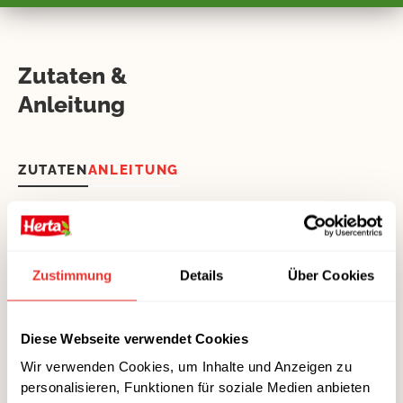
Zutaten &
Anleitung
ZUTATEN
ANLEITUNG
4 Scheiben Herta Saftschinken
2 Eier
GETREIDE &
Zustimmung
Details
Über Cookies
HÜLSENFRÜCHTE
OBST & GEMÜSE
Diese Webseite verwendet Cookies
500 g weißer Spargel, gestutzt
Wir verwenden Cookies, um Inhalte und Anzeigen zu
1 Lauchzwiebel
personalisieren, Funktionen für soziale Medien anbieten
1 Zitrone (Saft)