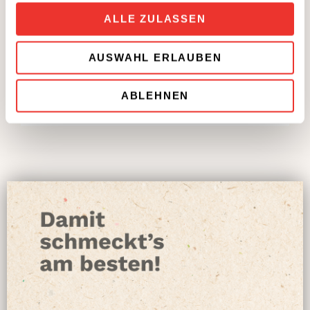
ALLE ZULASSEN
Fett
26,9 g
Kohlenhydrate
10,0 g
AUSWAHL ERLAUBEN
Eiweiß
6,8 g
ABLEHNEN