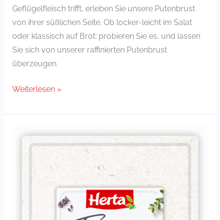
Geflügelfleisch trifft, erleben Sie unsere Putenbrust
von ihrer süßlichen Seite. Ob locker-leicht im Salat
oder klassisch auf Brot: probieren Sie es, und lassen
Sie sich von unserer raffinierten Putenbrust
überzeugen.
Weiterlesen »
Hähnchenbrust
mit
Kräutern
der
Provence