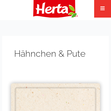
Zum
Inhalt
springen
Hähnchen & Pute
Paprikahähnchen