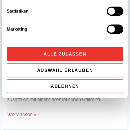
Statistiken
Marketing
Hähnchenbrust ofengebacken
ALLE ZULASSEN
Inga Giorgio
Das Geheimnis unserer Hähnchenbrust? Sie ist
AUSWAHL ERLAUBEN
schonend im Ofen gebacken. So bleibt das fettarme
Hähnchenbrustfleisch nicht nur saftig und zart – das
ABLEHNEN
Backen verfeinert die hauchzarten Scheiben
zusätzlich mit einem aromatischen Grillrand.
Weiterlesen »