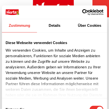
Zum
Inhalt
springen
Pressemitteilung Bettina
Zustimmung
Details
Über Cookies
Fürstenberg
Diese Webseite verwendet Cookies
Wir verwenden Cookies, um Inhalte und Anzeigen zu
personalisieren, Funktionen für soziale Medien anbieten
zu können und die Zugriffe auf unsere Website zu
analysieren. Außerdem geben wir Informationen zu Ihrer
Verwendung unserer Website an unsere Partner für
soziale Medien, Werbung und Analysen weiter. Unsere
Partner führen diese Informationen möglicherweise mit
weiteren Daten zusammen, die Sie ihnen bereitgestellt
haben oder die sie im Rahmen Ihrer Nutzung der Dienste
gesammelt haben.
Einwilligungsauswahl