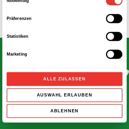
Notwendig
Präferenzen
Statistiken
Marketing
F
a
ALLE ZULASSEN
ARBEITSWELT
IMPRESSUM
c
AUSWAHL ERLAUBEN
DATENSCHUTZ
PRESSE
e
ABLEHNEN