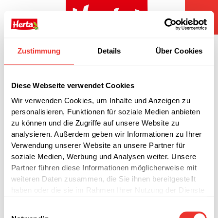
Zum
Inhalt
springen
Fleisch trifft leckeres Gemüse –
Zustimmung
Details
Über Cookies
Die neue Herta Range
Diese Webseite verwendet Cookies
Wir verwenden Cookies, um Inhalte und Anzeigen zu
personalisieren, Funktionen für soziale Medien anbieten
zu können und die Zugriffe auf unsere Website zu
analysieren. Außerdem geben wir Informationen zu Ihrer
Verwendung unserer Website an unsere Partner für
soziale Medien, Werbung und Analysen weiter. Unsere
Partner führen diese Informationen möglicherweise mit
weiteren Daten zusammen, die Sie ihnen bereitgestellt
haben oder die sie im Rahmen Ihrer Nutzung der Dienste
gesammelt haben.
Einwilligungsauswahl