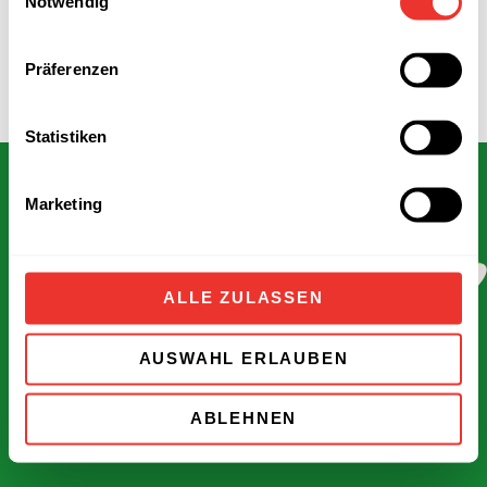
Notwendig
Präferenzen
Statistiken
Marketing
F
a
ALLE ZULASSEN
ARBEITSWELT
IMPRESSUM
c
AUSWAHL ERLAUBEN
DATENSCHUTZ
PRESSE
e
ABLEHNEN