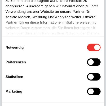
zu können und die Zugriffe auf unsere Website zu
analysieren. Außerdem geben wir Informationen zu Ihrer
Verwendung unserer Website an unsere Partner für
soziale Medien, Werbung und Analysen weiter. Unsere
Partner führen diese Informationen möglicherweise mit
weiteren Daten zusammen, die Sie ihnen bereitgestellt
haben oder die sie im Rahmen Ihrer Nutzung der Dienste
gesammelt haben.
Einwilligungsauswahl
Notwendig
Präferenzen
Hähnchenbrust
Statistiken
ofengebacken
Marketing