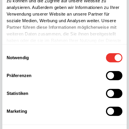
zu können und die Zugriffe auf unsere Website zu
analysieren. Außerdem geben wir Informationen zu Ihrer
Verwendung unserer Website an unsere Partner für
soziale Medien, Werbung und Analysen weiter. Unsere
Partner führen diese Informationen möglicherweise mit
weiteren Daten zusammen, die Sie ihnen bereitgestellt
haben oder die sie im Rahmen Ihrer Nutzung der Dienste
gesammelt haben.
Einwilligungsauswahl
Notwendig
Präferenzen
Fleischwurst Knoblauch
Statistiken
500g
Marketing