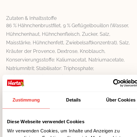
Zutaten & Inhaltsstoffe
86 % Hähnchenbrustfilet, 9 % Geflügelbouillon (Wasser,
Hühnchenhaut, Hühnchenfleisch, Zucker, Salz,
Maisstärke, Hühnchenfett, Zwiebelsaftkonzentrat), Salz,
Kräuter der Provence, Dextrose, Knoblauch,
Konservierungsstoffe: Kaliumacetat, Natriumacetate,
Natriumnitrit; Stabilisator: Triphosphate;
Antioxidationsmittel: Natriumascorbat; Aroma.
Nährwerte pro 100 g
Zustimmung
Details
Über Cookies
Energie
427 kJ / 101 kcal
Fett
1,9 g
Diese Webseite verwendet Cookies
Wir verwenden Cookies, um Inhalte und Anzeigen zu
davon gesättigte Fettsäuren
0,7 g