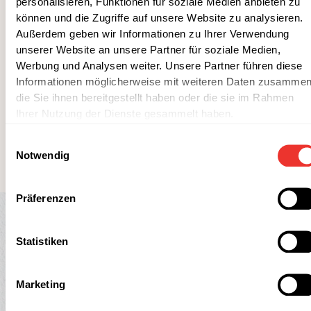
personalisieren, Funktionen für soziale Medien anbieten zu
können und die Zugriffe auf unsere Website zu analysieren.
Kohlenhydrate
1,0 g
Außerdem geben wir Informationen zu Ihrer Verwendung
davon Zucker
1,0 g
unserer Website an unsere Partner für soziale Medien,
Werbung und Analysen weiter. Unsere Partner führen diese
Eiweiß
20 g
Informationen möglicherweise mit weiteren Daten zusammen
die Sie ihnen bereitgestellt haben oder die sie im Rahmen
Salz
2,1 g
Ihrer Nutzung der Dienste gesammelt haben.
Einwilligungsauswahl
Notwendig
Präferenzen
Statistiken
Unser Versprechen
Marketing
Sorgfältig ausgewählte Zutaten