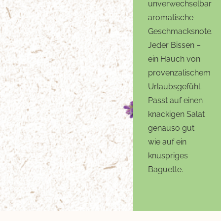
unverwechselbar
aromatische
Geschmacksnote.
Jeder Bissen –
ein Hauch von
provenzalischem
Urlaubsgefühl.
Passt auf einen
knackigen Salat
genauso gut
wie auf ein
knuspriges
Baguette.