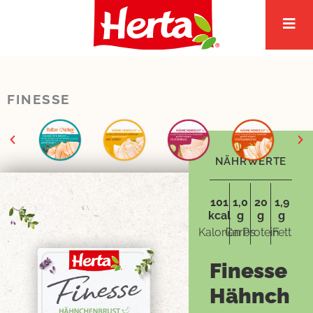
Zum
Inhalt
springen
FINESSE
NÄHRWERTE
101
1,0
20
1,9
kcal
g
g
g
Kalorien
Carbs
Protein
Fett
Finesse
Hähnch